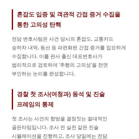
혼잡도
입증
혼잡도 입증 및 객관적 간접 증거 수집을
및
통한 고의성 탄핵
교통카드
내역
확보,
전담 변호사팀은 사건 당시의 혼잡도, 교통카드
고의성
승하차 내역, 동선 등 파편화된 간접 증거를 집요하게
배척,
수집합니다. 이를 판사 출신 대표변호사가
2차
가해
법리적으로 검토하여 '추행의 고의성'을 전면
방지
부인하는 논리를 완성합니다.
피해자
합의
대행,
경찰 첫 조사(여청과) 동석 및 진술
검찰
프레임의 통제
송치
전
불송치
첫 조사는 사건의 향방을 결정짓는 절대적인
및
골든타임입니다. 조사 전 실전 같은 진술
기소유예
시뮬레이션을 진행하고, 조사 당일에는 전담
도출을