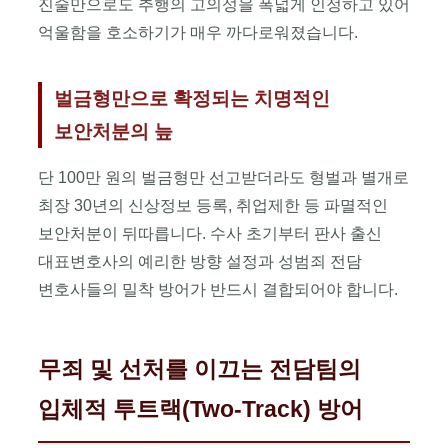
진술만으로도 추행의 고의성을 폭넓게 인정하고 있어
변호사팀
밀착
억울함을 호소하기가 매우 까다로워졌습니다.
방어,
경찰서
여성청소년과
벌금형만으로 확정되는 치명적인
피의자
보안처분의 늪
신문조서
조사
동석,
단 100만 원의 벌금형만 선고받더라도 형벌과 별개로
성범죄
최장 30년의 신상정보 등록, 취업제한 등 파멸적인
보안처분
보안처분이 뒤따릅니다. 수사 초기부터 판사 출신
(신상정보
등록
대표변호사의 예리한 방향 설정과 성범죄 전담
30년,
변호사들의 밀착 방어가 반드시 결합되어야 합니다.
취업제한,
전자발찌)
기각
및
무죄 및 선처를 이끄는 전담팀의
면제
입체적 투트랙(Two-Track) 방어
양형
전략,
객관적