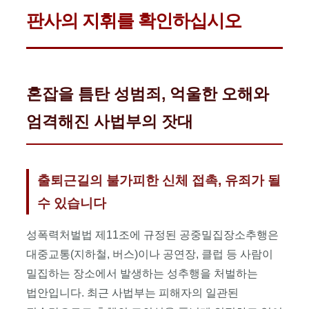
지하철
판사의 지휘를 확인하십시오
성추행,
버스
성추행,
클럽
성추행
혼잡을 틈탄 성범죄, 억울한 오해와
억울한
고소
엄격해진 사법부의 잣대
무혐의,
지하철수사대
사복경찰
현행범
출퇴근길의 불가피한 신체 접촉, 유죄가 될
체포
대응,
수 있습니다
판사
출신
성폭력처벌법 제11조에 규정된 공중밀집장소추행은
대표변호사
대중교통(지하철, 버스)이나 공연장, 클럽 등 사람이
총괄
지휘,
밀집하는 장소에서 발생하는 성추행을 처벌하는
성범죄
법안입니다. 최근 사법부는 피해자의 일관된
전담