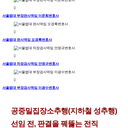
서울법대 부장판사역임 이준희변호사
서울법대 판사역임 오경록변호사
서울법대 차장검사역임 안영규변호사
서울법대 부장검사역임 이광수변호사
공중밀집장소추행전문변호사
선임
공중밀집장소추행(지하철 성추행)
비용,
성폭력처벌법
선임 전, 판결을 꿰뚫는 전직
제11조,