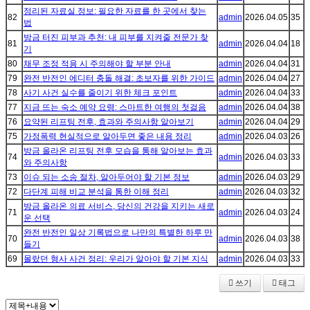
정리된 자료실 정보: 필요한 자료를 한 곳에서 찾는
82
admin
2026.04.05
35
법
방금 터진 피부과 추천: 내 피부를 지켜줄 전문가 찾
81
admin
2026.04.04
18
기
80
채무 조정 적용 시 주의해야 할 부분 안내
admin
2026.04.04
31
79
완전 반전인 에디터 충돌 해결: 초보자를 위한 가이드
admin
2026.04.04
27
78
사기 사건 실수를 줄이기 위한 체크 포인트
admin
2026.04.04
33
77
지금 뜨는 숙소 예약 요령: 스마트한 여행의 첫걸음
admin
2026.04.04
38
76
요약된 리프팅 전후, 효과와 주의사항 알아보기
admin
2026.04.04
29
75
가정폭력 현실적으로 알아두면 좋은 내용 정리
admin
2026.04.03
26
방금 올라온 리프팅 전후 모습을 통해 알아보는 효과
74
admin
2026.04.03
33
와 주의사항
73
이슈 되는 소송 절차, 알아두어야 할 기본 정보
admin
2026.04.03
29
72
다단계 피해 비교 분석을 통한 이해 정리
admin
2026.04.03
32
방금 올라온 의료 서비스, 당신의 건강을 지키는 새로
71
admin
2026.04.03
24
운 선택
완전 반전인 일상 기록법으로 나만의 특별한 하루 만
70
admin
2026.04.03
38
들기
69
몰랐던 형사 사건 정리: 우리가 알아야 할 기본 지식
admin
2026.04.03
33
쓰기
태그