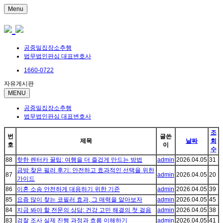
Menu
공중밀집장소추행
법무법인판심 대표변호사
1660-0722
자유게시판
MENU
공중밀집장소추행
법무법인판심 대표변호사
조
번
글쓴
제목
날짜
회
호
이
수
88
핫한 렌터카 꿀팁: 여행을 더 즐겁게 만드는 방법
admin
2026.04.05
31
금방 찾은 필러 후기: 안전하고 효과적인 선택을 위한
87
admin
2026.04.05
20
가이드
86
이혼 소송 안전하게 대응하기 위한 기준
admin
2026.04.05
39
85
요즘 많이 찾는 코필러 효과, 그 매력을 알아보자
admin
2026.04.05
45
84
지금 봐야 할 전문의 상담: 건강 고민 해결의 첫 걸음
admin
2026.04.05
38
83
검찰 조사 실제 진행 과정과 흐름 이해하기
admin
2026.04.05
41