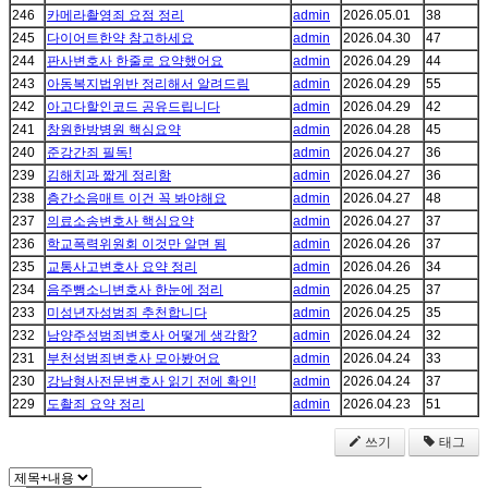
246
카메라촬영죄 요점 정리
admin
2026.05.01
38
245
다이어트한약 참고하세요
admin
2026.04.30
47
244
판사변호사 한줄로 요약했어요
admin
2026.04.29
44
243
아동복지법위반 정리해서 알려드림
admin
2026.04.29
55
242
아고다할인코드 공유드립니다
admin
2026.04.29
42
241
창원한방병원 핵심요약
admin
2026.04.28
45
240
준강간죄 필독!
admin
2026.04.27
36
239
김해치과 짧게 정리함
admin
2026.04.27
36
238
층간소음매트 이건 꼭 봐야해요
admin
2026.04.27
48
237
의료소송변호사 핵심요약
admin
2026.04.27
37
236
학교폭력위원회 이것만 알면 됨
admin
2026.04.26
37
235
교통사고변호사 요약 정리
admin
2026.04.26
34
234
음주뺑소니변호사 한눈에 정리
admin
2026.04.25
37
233
미성년자성범죄 추천합니다
admin
2026.04.25
35
232
남양주성범죄변호사 어떻게 생각함?
admin
2026.04.24
32
231
부천성범죄변호사 모아봤어요
admin
2026.04.24
33
230
강남형사전문변호사 읽기 전에 확인!
admin
2026.04.24
37
229
도촬죄 요약 정리
admin
2026.04.23
51
쓰기
태그