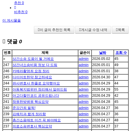
추천 0
비추천 0
이 게시물을
이 글의 추천인 목록
게시글 수정 내역
목록
댓글
0
번호
제목
글쓴이
날짜
조회 수
»
상간소송 도움이 될 거예요
admin
2026.05.02
45
247
상간녀소송비용 정보 다 드림
admin
2026.05.01
49
246
카메라촬영죄 요점 정리
admin
2026.05.01
38
245
다이어트한약 참고하세요
admin
2026.04.30
47
244
판사변호사 한줄로 요약했어요
admin
2026.04.29
44
243
아동복지법위반 정리해서 알려드림
admin
2026.04.29
55
242
아고다할인코드 공유드립니다
admin
2026.04.29
42
241
창원한방병원 핵심요약
admin
2026.04.28
45
240
준강간죄 필독!
admin
2026.04.27
36
239
김해치과 짧게 정리함
admin
2026.04.27
36
238
층간소음매트 이건 꼭 봐야해요
admin
2026.04.27
48
237
의료소송변호사 핵심요약
admin
2026.04.27
37