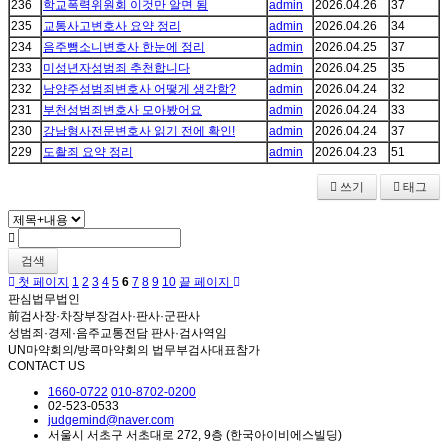
236
학교폭력위원회 이것만 알면 됨
admin
2026.04.26
37
235
교통사고변호사 요약 정리
admin
2026.04.26
34
234
음주뺑소니변호사 한눈에 정리
admin
2026.04.25
37
233
미성년자성범죄 추천합니다
admin
2026.04.25
35
232
남양주성범죄변호사 어떻게 생각함?
admin
2026.04.24
32
231
부천성범죄변호사 모아봤어요
admin
2026.04.24
33
230
강남형사전문변호사 읽기 전에 확인!
admin
2026.04.24
37
229
도촬죄 요약 정리
admin
2026.04.23
51
쓰기
태그
검색
첫 페이지
1
2
3
4
5
6
7
8
9
10
끝 페이지
판심법무법인
前검사장·차장부장검사·판사·군판사
성범죄·경제·음주교통전담 판사·검사역임
UN마약회의/방콕마약회의 법무부검사대표참가
CONTACT US
1660-0722
010-8702-0200
02-523-0533
judgemind@naver.com
서울시 서초구 서초대로 272, 9층 (한국아이비에스빌딩)