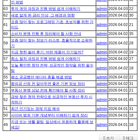
인 방법
63
투자 계약 과정과 진행 방법 쉽게 이해하기
admin
2026.04.03
22
62
새로 알게 된 금리 인상, 그 배경과 영향
admin
2026.04.02
30
요즘 많이 찾는 프로그래밍 기초: 초보자를 위한 가
61
admin
2026.04.02
21
이드
60
소비자 분쟁 진행 후 정리해야 할 사항 안내
admin
2026.04.02
35
요즘 많이 찾는 장보기 리스트, 효율적으로 쇼핑하
59
admin
2026.04.02
28
기
58
지금 핫한 필러 후기: 어떤 제품이 인기일까?
admin
2026.04.02
19
57
항소 절차 과정과 진행 방법 쉽게 이해하기
admin
2026.04.02
27
오늘 확인한 청약 전략, 성공적인 청약을 위한 필수
56
admin
2026.04.02
18
팁
55
평소 궁금했던 에디터 충돌 해결 방법
admin
2026.04.02
22
54
합의금 산정 전 알아두면 좋은 기본 정보 정리
admin
2026.04.02
31
53
부동산 분쟁 상담 전에 확인해야 할 사항 정리
admin
2026.04.01
21
금방 찾은 청약 전략으로 성공적인 부동산 투자 시
52
admin
2026.04.01
45
작하기
51
최근 인기있는 경제 지표 해석
admin
2026.04.01
31
50
사이버 범죄 기본 개념부터 이해하기 쉽게 정리
admin
2026.04.01
18
지금 뜨는 생활 꿀팁, 일상에서 유용하게 활용해 보
49
admin
2026.04.01
18
세요!
쓰기
태그