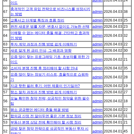
68
admin
2026.04.03
24
이드
충격적인 고객 유입 전략으로 비즈니스를 성장시키
67
admin
2026.04.03
38
는 방법
66
교통사고 단계별 특징과 흐름 정리
admin
2026.04.03
25
65
완전 새로운 법률 자문, 변호사 없이도 가능한 선택
admin
2026.04.03
23
이해할 수 없는 에디터 충돌 해결: 간단하고 효과적
64
admin
2026.04.03
32
인 방법
63
투자 계약 과정과 진행 방법 쉽게 이해하기
admin
2026.04.03
22
62
새로 알게 된 금리 인상, 그 배경과 영향
admin
2026.04.02
30
요즘 많이 찾는 프로그래밍 기초: 초보자를 위한 가
61
admin
2026.04.02
21
이드
60
소비자 분쟁 진행 후 정리해야 할 사항 안내
admin
2026.04.02
35
요즘 많이 찾는 장보기 리스트, 효율적으로 쇼핑하
59
admin
2026.04.02
28
기
58
지금 핫한 필러 후기: 어떤 제품이 인기일까?
admin
2026.04.02
19
57
항소 절차 과정과 진행 방법 쉽게 이해하기
admin
2026.04.02
27
오늘 확인한 청약 전략, 성공적인 청약을 위한 필수
56
admin
2026.04.02
18
팁
55
평소 궁금했던 에디터 충돌 해결 방법
admin
2026.04.02
22
54
합의금 산정 전 알아두면 좋은 기본 정보 정리
admin
2026.04.02
31
53
부동산 분쟁 상담 전에 확인해야 할 사항 정리
admin
2026.04.01
21
금방 찾은 청약 전략으로 성공적인 부동산 투자 시
52
admin
2026.04.01
45
작하기