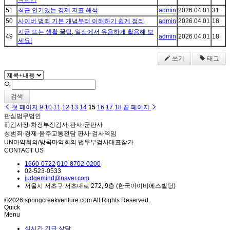
51
최근 인기있는 경제 지표 해석
admin
2026.04.01
31
50
사이버 범죄 기본 개념부터 이해하기 쉽게 정리
admin
2026.04.01
18
지금 뜨는 생활 꿀팁, 일상에서 유용하게 활용해 보
49
admin
2026.04.01
18
세요!
쓰기
태그
검색
첫 페이지
9
10
11
12
13
14
15
16
17
18
끝 페이지
판심법무법인
前검사장·차장부장검사·판사·군판사
성범죄·경제·음주교통전담 판사·검사역임
UN마약회의/방콕마약회의 법무부검사대표참가
CONTACT US
1660-0722
010-8702-0200
02-523-0533
judgemind@naver.com
서울시 서초구 서초대로 272, 9층 (한국아이비에스빌딩)
©2026 springcreekventure.com All Rights Reserved.
Quick
Menu
실시간 긴급 상담