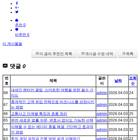
추천 0
비추천 0
이 게시물을
이 글의 추천인 목록
게시글 수정 내역
목록
댓글
0
번
글쓴
조회
제목
날짜
호
이
수
대세인 렌터카 꿀팁, 스마트한 여행을 위한 필수 가
68
admin
2026.04.03
24
이드
충격적인 고객 유입 전략으로 비즈니스를 성장시키
67
admin
2026.04.03
38
는 방법
66
교통사고 단계별 특징과 흐름 정리
admin
2026.04.03
25
65
완전 새로운 법률 자문, 변호사 없이도 가능한 선택
admin
2026.04.03
23
이해할 수 없는 에디터 충돌 해결: 간단하고 효과적
64
admin
2026.04.03
32
인 방법
63
투자 계약 과정과 진행 방법 쉽게 이해하기
admin
2026.04.03
22