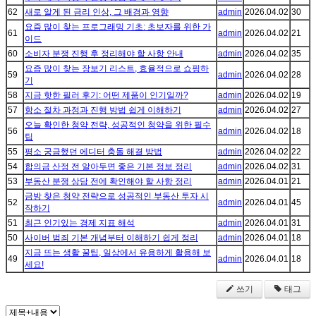
62
새로 알게 된 금리 인상, 그 배경과 영향
admin
2026.04.02
30
요즘 많이 찾는 프로그래밍 기초: 초보자를 위한 가
61
admin
2026.04.02
21
이드
60
소비자 분쟁 진행 후 정리해야 할 사항 안내
admin
2026.04.02
35
요즘 많이 찾는 장보기 리스트, 효율적으로 쇼핑하
59
admin
2026.04.02
28
기
58
지금 핫한 필러 후기: 어떤 제품이 인기일까?
admin
2026.04.02
19
57
항소 절차 과정과 진행 방법 쉽게 이해하기
admin
2026.04.02
27
오늘 확인한 청약 전략, 성공적인 청약을 위한 필수
56
admin
2026.04.02
18
팁
55
평소 궁금했던 에디터 충돌 해결 방법
admin
2026.04.02
22
54
합의금 산정 전 알아두면 좋은 기본 정보 정리
admin
2026.04.02
31
53
부동산 분쟁 상담 전에 확인해야 할 사항 정리
admin
2026.04.01
21
금방 찾은 청약 전략으로 성공적인 부동산 투자 시
52
admin
2026.04.01
45
작하기
51
최근 인기있는 경제 지표 해석
admin
2026.04.01
31
50
사이버 범죄 기본 개념부터 이해하기 쉽게 정리
admin
2026.04.01
18
지금 뜨는 생활 꿀팁, 일상에서 유용하게 활용해 보
49
admin
2026.04.01
18
세요!
쓰기
태그